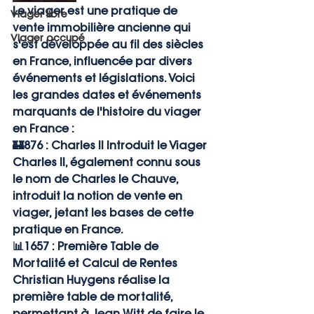
Le viager est une pratique de 
Viager libre
vente immobilière ancienne qui 
Viager occupé
s'est développée au fil des siècles 
en France, influencée par divers 
événements et législations. Voici 
les grandes dates et événements 
marquants de l'histoire du viager 
en France :
🏰
876 : Charles II Introduit le Viager
Charles II, également connu sous 
le nom de Charles le Chauve, 
introduit la notion de vente en 
viager, jetant les bases de cette 
pratique en France.
📊
1657 : Première Table de 
Mortalité et Calcul de Rentes
Christian Huygens réalise la 
première table de mortalité, 
permettant à Jean Witt de faire le 