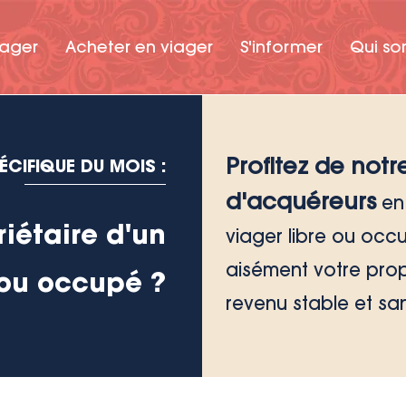
iager
Acheter en viager
S'informer
Qui so
Profitez de notr
CIFIQUE DU MOIS :
d'acquéreurs
en
riétaire d'un
viager libre ou occ
aisément votre pro
e ou occupé ?
revenu stable et san