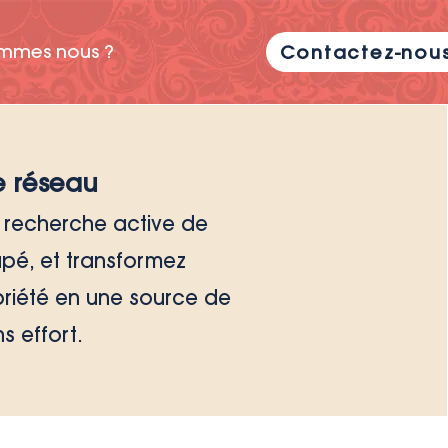
mmes nous ?
Contactez-nou
e réseau
 recherche active de
upé, et transformez
priété en une source de
s effort.