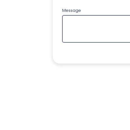
Message
7 
78
01
co