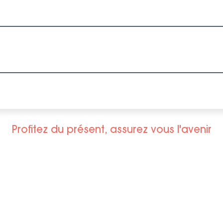
Profitez du présent, assurez vous l'avenir
Boulevard du Roi
000 Versailles, France
.39.43.87.64
ntact@bienvenuviager.fr