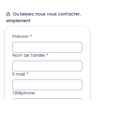
📩 Ou l
aissez nous vous contacter,
simplement.
Prénom
*
Nom de famille
*
E‑mail
*
Téléphone
Oui, abonnez-moi à votre 
newsletter.
Envoyer