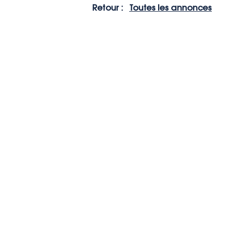
Retour :
Toutes les annonces
7 
78
01
co
Politique d