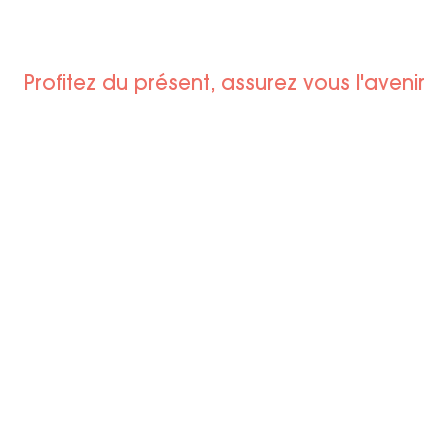
Profitez du présent, assurez vous l'avenir
Boulevard du Roi
000 Versailles, France
.39.43.87.64
ntact@bienvenuviager.fr
e cookies
Mentions légales
Politi
confid