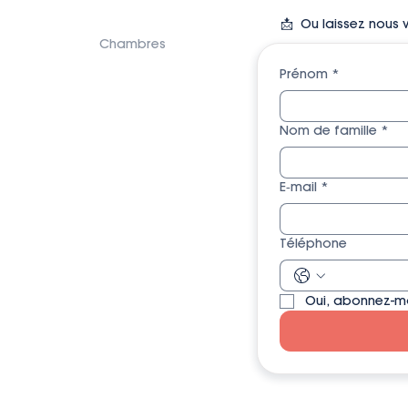
📩 Ou l
aissez nous 
Chambres
Prénom
*
Nom de famille
*
E‑mail
*
Téléphone
Oui, abonnez-mo