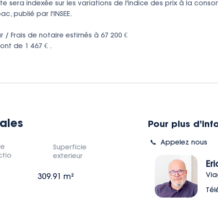
nte sera indexée sur les variations de l'indice des prix à la con
, publié par l'INSEE. 

/ Frais de notaire estimés à 67 200 €

nt de 1 467 € .
ales
Pour plus d’inf
📞 Appelez nous
de
Superficie
ctio
exterieur
Er
Via
309.91 m²
Tél