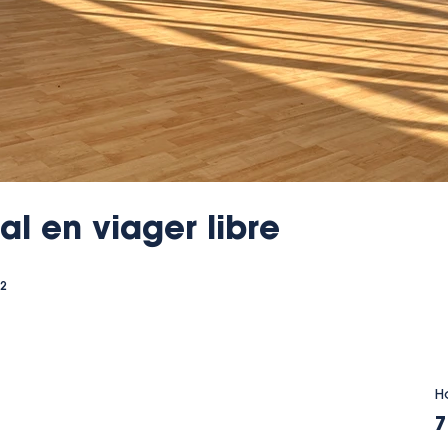
l en viager libre
²
H
7