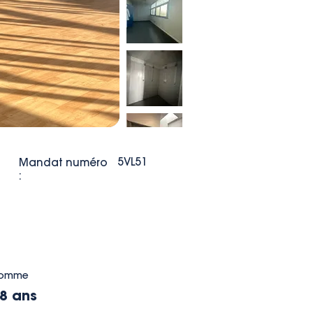
5VL51
Mandat numéro
:
omme
8 ans